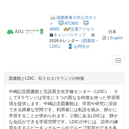
国際教養大学公式サイ
ト
ATOMS
AIMS
交通アクセス
日本
🏫
キャンパスマップ
📅
語 |
English
2026カレンダー（
図書館
・
LDIC
）
お問合せ
図書館とLDIC、X(クロス)ラウンジの特徴
中嶋記念図書館と言語異文化学修センター（LDIC）、そ
してXラウンジは学生に３つの異なる特徴を持った学習環
境を提供します。中嶋記念図書館は、学習や研究に没頭
できる静粛な空間です。利用者には私語を慎み、静かに
学習することが求められます。２階にあるLDICは、静か
な会話ができる学習空間です。LDICの中には、語学の練
習をするスピーキングルームやグループ学習ができる多