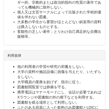
ギー的、宗教的または政治的指向の
性質の著作であ
っても機械的に除外しない。
個人又は文芸サークルによって出版された学術的価
値を伴わない図書。
大多数の学生から要望がほとんどない娯楽用の資料
は購入しないものとする。
客観性の乏しい著作；とりわけ自己満足的な自費出
版物等。
利用規律
他の利用者の学習や研究の邪魔をしない。
大学の資料や施設設備に損傷を与えたり、いたずら
をしない。
大学職員の業務を妨げず、指示に従う。
図書館閲覧室では静粛を守る。
携帯電話はマナーモードにし、会話が必要であれば
Xラウンジや図書館の外の廊下などを利用する。
図書館を眠る場所として利用しない。
ふたのある容器に入った飲料のみ図書館とLDICに