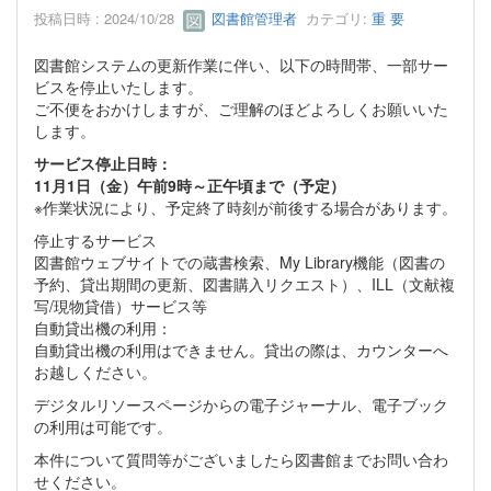
投稿日時 : 2024/10/28
図書館管理者
カテゴリ:
重 要
図書館システムの更新作業に伴い、以下の時間帯、一部サー
ビスを停止いたします。
ご不便をおかけしますが、ご理解のほどよろしくお願いいた
します。
サービス停止日時：
11月1日（金）午前9時～正午頃まで（予定）
※作業状況により、予定終了時刻が前後する場合があります。
停止するサービス
図書館ウェブサイトでの蔵書検索、My Library機能（図書の
予約、貸出期間の更新、図書購入リクエスト）、ILL（文献複
写/現物貸借）サービス等
自動貸出機の利用：
自動貸出機の利用はできません。貸出の際は、カウンターへ
お越しください。
デジタルリソースページからの電子ジャーナル、電子ブック
の利用は可能です。
本件について質問等がございましたら図書館までお問い合わ
せください。