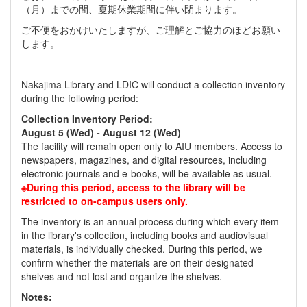
（月）までの間、夏期休業期間に伴い閉まります。
ご不便をおかけいたしますが、ご理解とご協力のほどお願い
します。
Nakajima Library and LDIC will conduct a collection inventory
during the following period:
Collection Inventory Period:
August 5 (Wed) - August 12 (Wed)
The facility will remain open only to AIU members. Access to
newspapers, magazines, and digital resources, including
electronic journals and e-books, will be available as usual.
※During this period, access to the library will be
restricted to on-campus users only.
The inventory is an annual process during which every item
in the library's collection, including books and audiovisual
materials, is individually checked. During this period, we
confirm whether the materials are on their designated
shelves and not lost and organize the shelves.
Notes: