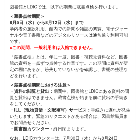
図書館とLDICでは、以下の期間に蔵書点検を行います。
＜蔵書点検期間＞
8月5日（水）から8月12日（水）まで
学内者の施設利用、館内での新聞や雑誌の閲覧、電子ジャー
ナルや電子書籍などのデジタルリソースは通常通り利用可能
です。
※この期間、一般利用者は入館できません。
「蔵書点検」とは、年に一度、図書・視聴覚資料など、図書
館の資料を一点ずつ点検する作業です。この期間に資料が所
定の棚にあるか、紛失していないかを確認し、書棚の整理な
どを行います。
＜蔵書点検期間における注意＞
・資料の閲覧と貸出：
期間中、図書館とLDICにある資料の閲
覧と貸出はできません。蔵書点検が始まる前に貸出の手続き
をしてください。
・ILL（現物貸借・文献複写）サービス：
手続きに遅れが発生
いたします。緊急のリクエストがある場合は、図書館職員ま
でお問合せください。
・図書館カウンター：
終日閉まります。
なお、LDICカウンターは、7月30日（木）から8月24日