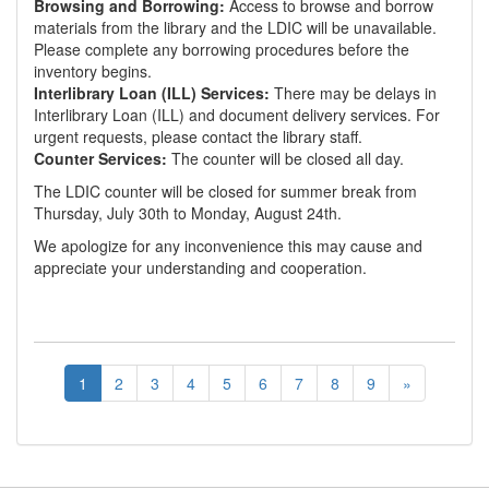
Browsing and Borrowing:
Access to browse and borrow
materials from the library and the LDIC will be unavailable.
Please complete any borrowing procedures before the
inventory begins.
Interlibrary Loan (ILL) Services:
There may be delays in
Interlibrary Loan (ILL) and document delivery services. For
urgent requests, please contact the library staff.
Counter Services:
The counter will be closed all day.
The LDIC counter will be closed for summer break from
Thursday, July 30th to Monday, August 24th.
We apologize for any inconvenience this may cause and
appreciate your understanding and cooperation.
1
2
3
4
5
6
7
8
9
»