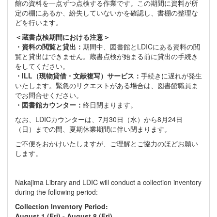
館の資料を一点ずつ点検する作業です。この期間に資料が所
定の棚にあるか、紛失していないかを確認し、書棚の整理な
どを行います。
＜蔵書点検期間における注意＞
・資料の閲覧と貸出：
期間中、図書館とLDICにある資料の閲
覧と貸出はできません。蔵書点検が始まる前に貸出の手続き
をしてください。
・ILL（現物貸借・文献複写）サービス：
手続きに遅れが発生
いたします。緊急のリクエストがある場合は、図書館職員ま
でお問合せください。
・図書館カウンター：
終日閉まります。
なお、LDICカウンターは、7月30日（水）から8月24日
（日）までの間、夏期休業期間に伴い閉まります。
ご不便をおかけいたしますが、ご理解とご協力のほどお願い
します。
Nakajima Library and LDIC will conduct a collection inventory
during the following period:
Collection Inventory Period:
August 1 (Fri) - August 8 (Fri)