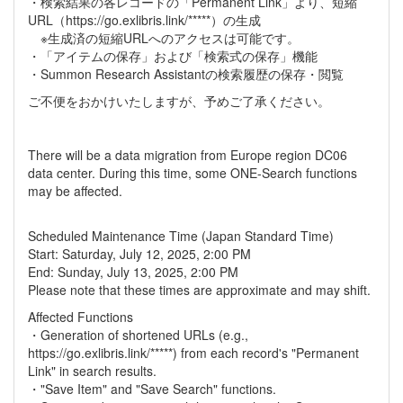
・検索結果の各レコードの「Permanent Link」より、短縮
URL（https://go.exlibris.link/*****）の生成
※生成済の短縮URLへのアクセスは可能です。
・「アイテムの保存」および「検索式の保存」機能
・Summon Research Assistantの検索履歴の保存・閲覧
ご不便をおかけいたしますが、予めご了承ください。
There will be a data migration from Europe region DC06
data center. During this time, some ONE-Search functions
may be affected.
Scheduled Maintenance Time (Japan Standard Time)
Start: Saturday, July 12, 2025, 2:00 PM
End: Sunday, July 13, 2025, 2:00 PM
Please note that these times are approximate and may shift.
Affected Functions
・Generation of shortened URLs (e.g.,
https://go.exlibris.link/*****) from each record's "Permanent
Link" in search results.
・"Save Item" and "Save Search" functions.