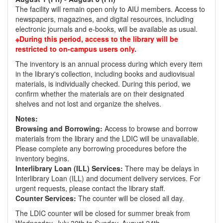
The facility will remain open only to AIU members. Access to
newspapers, magazines, and digital resources, including
electronic journals and e-books, will be available as usual.
※During this period, access to the library will be
restricted to on-campus users only.
The inventory is an annual process during which every item
in the library's collection, including books and audiovisual
materials, is individually checked. During this period, we
confirm whether the materials are on their designated
shelves and not lost and organize the shelves.
Notes:
Browsing and Borrowing:
Access to browse and borrow
materials from the library and the LDIC will be unavailable.
Please complete any borrowing procedures before the
inventory begins.
Interlibrary Loan (ILL) Services:
There may be delays in
Interlibrary Loan (ILL) and document delivery services. For
urgent requests, please contact the library staff.
Counter Services:
The counter will be closed all day.
The LDIC counter will be closed for summer break from
Wednesday, July 30th to Sunday, August 24th.