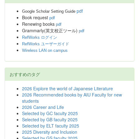
pdf
Google Scholar Setting Guide
Book request
pdf
Renewing books
pdf
Grammarly(英文校正ツール)
pdf
RefWorks ログイン
RefWorks ユーザーガイド
Wireless LAN on campus
おすすめのタグ
2026 Explore the world of Japanese Literature
2026 Recommended books by AIU Faculty for new
students
2026 Career and Life
Selected by GC faculty 2025
Selected by GB faculty 2025
Selected by ELT faculty 2025
2025 Diversity and Inclusion
Selected by GS faculty 2025