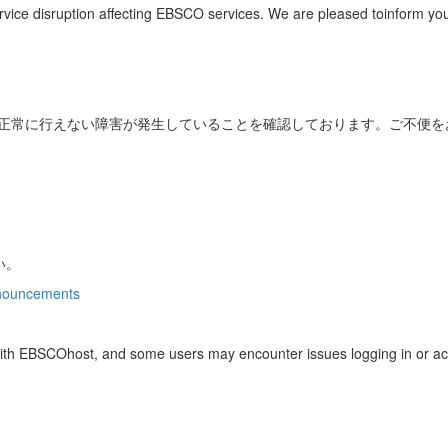
rvice disruption affecting EBSCO services. We are pleased toinform you
セスが正常に行えない障害が発生していることを確認しております。ご不便
い。
announcements
s with EBSCOhost, and some users may encounter issues logging in or a