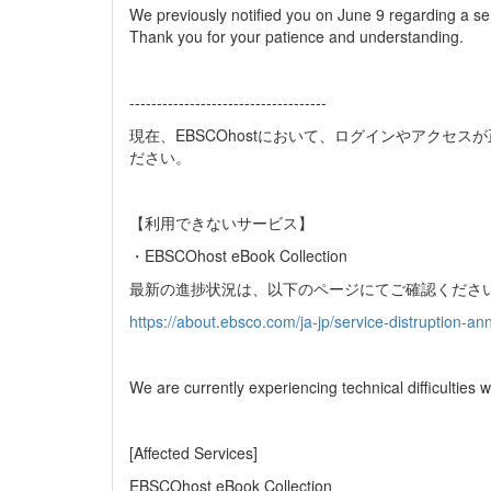
We previously notified you on June 9 regarding a se
Thank you for your patience and understanding.
------------------------------------
現在、EBSCOhostにおいて、ログインやアク
ださい。
【利用できないサービス】
・EBSCOhost eBook Collection
最新の進捗状況は、以下のページにてご確認くださ
https://about.ebsco.com/ja-jp/service-distruption-
We are currently experiencing technical difficultie
[Affected Services]
EBSCOhost eBook Collection