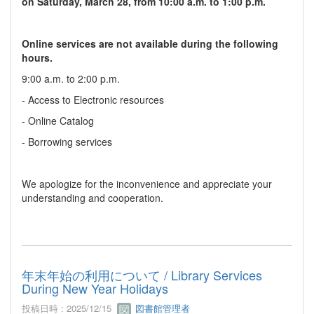
on Saturday, March 28, from 10:00 a.m. to 1:00 p.m.
Online services are not available during the following
hours.
9:00 a.m. to 2:00 p.m.
- Access to Electronic resources
- Online Catalog
- Borrowing services
We apologize for the inconvenience and appreciate your
understanding and cooperation.
年末年始の利用について / Library Services
During New Year Holidays
投稿日時 : 2025/12/15
図書館管理者