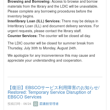
Browsing and Borrowing:
Access to browse and borrow
materials from the library and the LDIC will be unavailable.
Please complete any borrowing procedures before the
inventory begins.
Interlibrary Loan (ILL) Services:
There may be delays in
Interlibrary Loan (ILL) and document delivery services. For
urgent requests, please contact the library staff.
Counter Services:
The counter will be closed all day.
The LDIC counter will be closed for summer break from
Thursday, July 30th to Monday, August 24th.
We apologize for any inconvenience this may cause and
appreciate your understanding and cooperation.
【復旧】EBSCOサービス利用障害のお知らせ/
Restored: Temporary Service Disruption of
EBSCO Services
投稿日時 : 06/24
図書館管理者