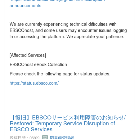
announcements
We are currently experiencing technical difficulties with
EBSCOhost, and some users may encounter issues logging
in or accessing the platform. We appreciate your patience.
[Affected Services]
EBSCOhost eBook Collection
Please check the following page for status updates.
https://status.ebsco.com/
【復旧】EBSCOサービス利用障害のお知らせ/
Restored: Temporary Service Disruption of
EBSCO Services
投稿日時 : 06/09
図書館管理者