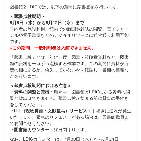
図書館とLDICでは、以下の期間に蔵書点検を行います。
＜蔵書点検期間＞
8月5日（水）から8月12日（水）まで
学内者の施設利用、館内での新聞や雑誌の閲覧、電子ジャー
ナルや電子書籍などのデジタルリソースは通常通り利用可能
です。
※この期間、一般利用者は入館できません。
「蔵書点検」とは、年に一度、図書・視聴覚資料など、図書
館の資料を一点ずつ点検する作業です。この期間に資料が所
定の棚にあるか、紛失していないかを確認し、書棚の整理な
どを行います。
＜蔵書点検期間における注意＞
・資料の閲覧と貸出：
期間中、図書館とLDICにある資料の閲
覧と貸出はできません。蔵書点検が始まる前に貸出の手続き
をしてください。
・ILL（現物貸借・文献複写）サービス：
手続きに遅れが発生
いたします。緊急のリクエストがある場合は、図書館職員ま
でお問合せください。
・図書館カウンター：
終日閉まります。
なお、LDICカウンターは、7月30日（木）から8月24日