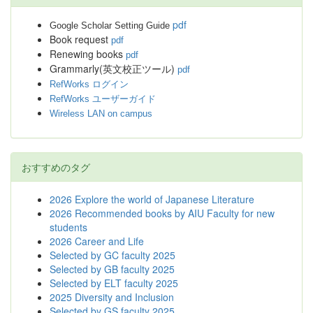
pdf
Google Scholar Setting Guide
Book request
pdf
Renewing books
pdf
Grammarly(英文校正ツール)
pdf
RefWorks ログイン
RefWorks ユーザーガイド
Wireless LAN on campus
おすすめのタグ
2026 Explore the world of Japanese Literature
2026 Recommended books by AIU Faculty for new
students
2026 Career and Life
Selected by GC faculty 2025
Selected by GB faculty 2025
Selected by ELT faculty 2025
2025 Diversity and Inclusion
Selected by GS faculty 2025