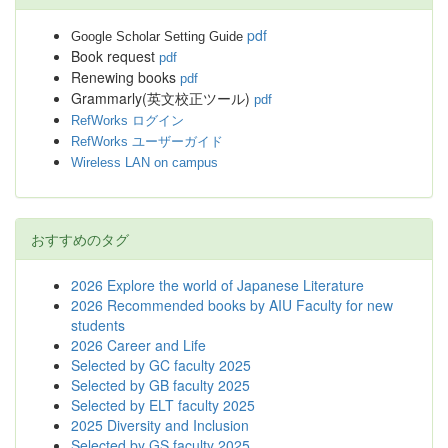
pdf
Google Scholar Setting Guide
Book request
pdf
Renewing books
pdf
Grammarly(英文校正ツール)
pdf
RefWorks ログイン
RefWorks ユーザーガイド
Wireless LAN on campus
おすすめのタグ
2026 Explore the world of Japanese Literature
2026 Recommended books by AIU Faculty for new
students
2026 Career and Life
Selected by GC faculty 2025
Selected by GB faculty 2025
Selected by ELT faculty 2025
2025 Diversity and Inclusion
Selected by GS faculty 2025