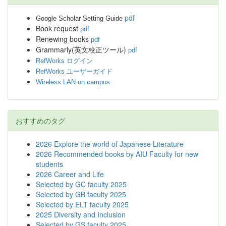
pdf
Google Scholar Setting Guide
Book request
pdf
Renewing books
pdf
Grammarly(英文校正ツール)
pdf
RefWorks ログイン
RefWorks ユーザーガイド
Wireless LAN on campus
おすすめのタグ
2026 Explore the world of Japanese Literature
2026 Recommended books by AIU Faculty for new
students
2026 Career and Life
Selected by GC faculty 2025
Selected by GB faculty 2025
Selected by ELT faculty 2025
2025 Diversity and Inclusion
Selected by GS faculty 2025